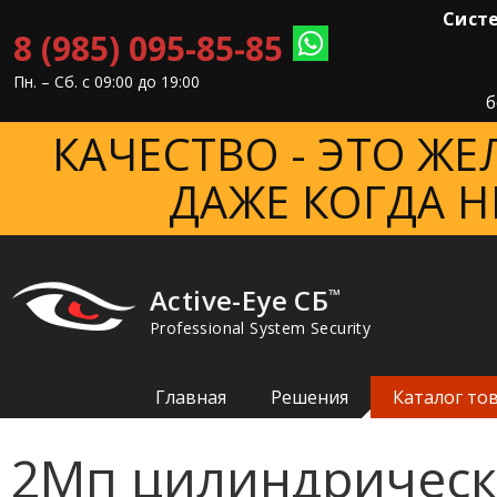
Систе
8 (985) 095-85-85
Пн. – Cб. с 09:00 до 19:00
б
КАЧЕСТВО - ЭТО Ж
ДАЖЕ КОГДА Н
Active-Eye СБ
™
Professional System Security
Главная
Решения
Каталог то
2Мп цилиндрическ