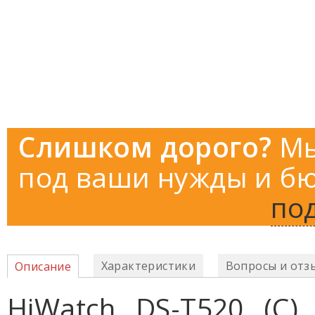
Слишком дорого?
Мы
под ваши нужды и бю
по
Характеристики
Вопросы и отз
Описание
HiWatch DS-T520 (С)