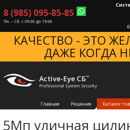
Систе
8 (985) 095-85-85
Пн. – Cб. с 09:00 до 19:00
б
КАЧЕСТВО - ЭТО Ж
ДАЖЕ КОГДА Н
Active-Eye СБ
™
Professional System Security
Главная
Решения
Каталог то
5Мп уличная цили