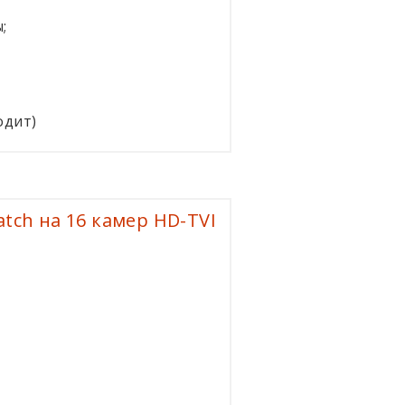
;
одит)
ch на 16 камер HD-TVI