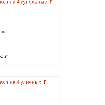
ch на 4 купольные IP
еры;
одит)
ch на 4 уличных IP