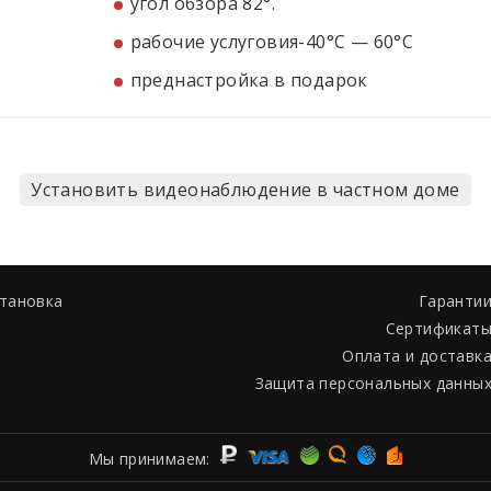
угол обзора 82°.
рабочие услуговия-40°С — 60°С
преднастройка в подарок
Установить видеонаблюдение в частном доме
становка
Гаранти
Сертификат
Оплата и доставк
Защита персональных данны
Мы принимаем: