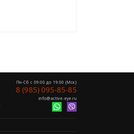
и
Пн-Сб с 09:00 до 19:00 (Мск)
8 (985) 095-85-85
ы
а
info@active-eye.ru
х