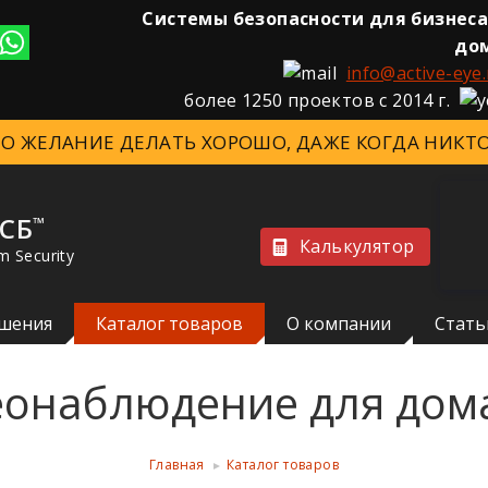
Системы безопасности для бизнеса
до
info@active-eye.
более 1250 проектов с 2014 г.
ЭТО ЖЕЛАНИЕ ДЕЛАТЬ ХОРОШО, ДАЖЕ КОГДА НИКТО
 СБ
™
Калькулятор
m Security
шения
Каталог товаров
О компании
Стать
еонаблюдение для дом
Главная
Каталог товаров