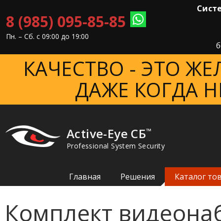
Систе
8 (985) 095-85-85
Пн. – Cб. с 09:00 до 19:00
б
КАЧЕСТВО - ЭТО Ж
ДАЖЕ КОГДА Н
Active-Eye СБ
™
Professional System Security
Главная
Решения
Каталог то
Комплект видеона