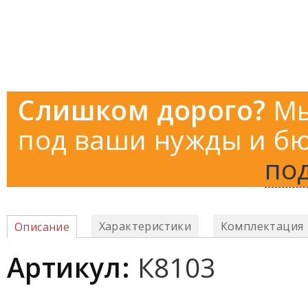
Слишком дорого?
Мы
под ваши нужды и бю
по
Характеристики
Комплектация
Описание
Артикул:
К8103