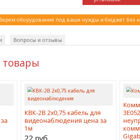
ерем оборудование под ваши нужды и бюджет без 
и
Вопросы и отзывы
 товары
Комму
КВК-2В 2х0,75 кабель для
3E052
 за
видеонаблюдения цена за
неуп
1м
комм
Gigab
22 руб.