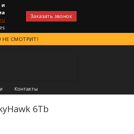
 и
ма
Заказать звонок
ru
 НЕ СМОТРИТ!
и
Контакты
kyHawk 6Tb