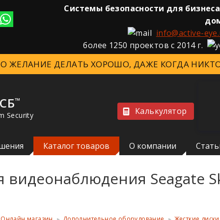
Системы безопасности для бизнеса
до
info@active-eye.
более 1250 проектов с 2014 г.
ЭТО ЖЕЛАНИЕ ДЕЛАТЬ ХОРОШО, ДАЖЕ КОГДА НИКТО
 СБ
™
Калькулятор
m Security
шения
Каталог товаров
О компании
Стать
я видеонаблюдения Seagate S
Онлайн магазин
Дополнительное оборудование
Жесткие диски