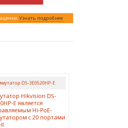
наценки.
Узнать подробнее
татор Hikvision DS-
0HP-E является
равляемым Hi-PoE-
утатором с 20 портами
it