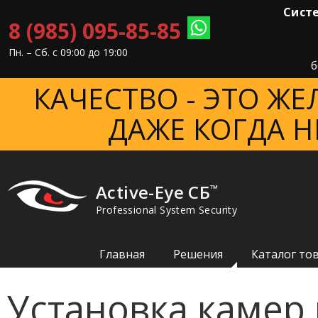
Систе
8 (985) 095-85-85
Пн. – Cб. с 09:00 до 19:00
б
КАЧЕСТВО - ЭТО Ж
ДАЖЕ КОГДА Н
Active-Eye СБ
™
Professional System Security
Главная
Решения
Каталог то
Установка камер