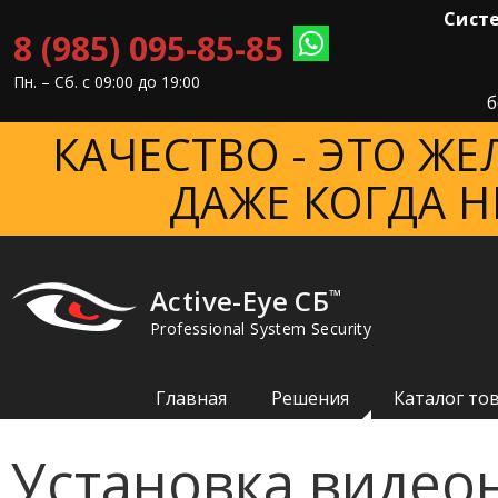
Систе
8 (985) 095-85-85
Пн. – Cб. с 09:00 до 19:00
б
КАЧЕСТВО - ЭТО Ж
ДАЖЕ КОГДА Н
Active-Eye СБ
™
Professional System Security
Главная
Решения
Каталог то
Установка виде