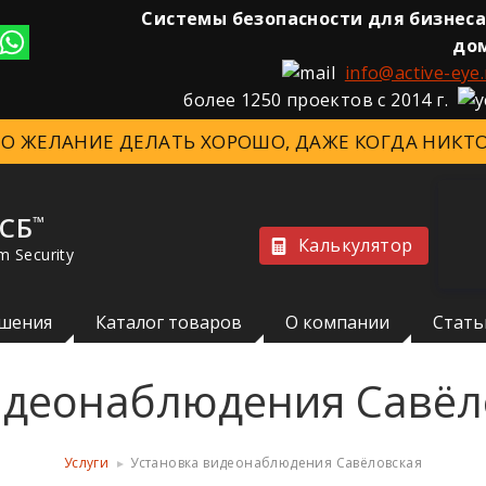
Системы безопасности для бизнеса
до
info@active-eye.
более 1250 проектов с 2014 г.
ЭТО ЖЕЛАНИЕ ДЕЛАТЬ ХОРОШО, ДАЖЕ КОГДА НИКТО
 СБ
™
Калькулятор
m Security
шения
Каталог товаров
О компании
Стать
идеонаблюдения Савёл
Услуги
Установка видеонаблюдения Савёловская