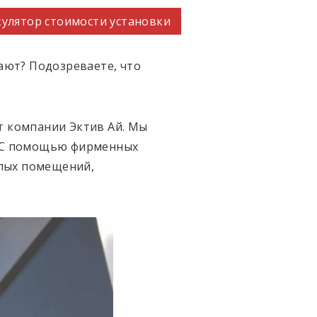
улятор стоимости установки
вают? Подозреваете, что
т компании Эктив Ай. Мы
. С помощью фирменных
илых помещений,