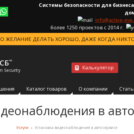
Системы безопасности для бизнеса
до
info@active-eye.
более 1250 проектов с 2014 г.
ЭТО ЖЕЛАНИЕ ДЕЛАТЬ ХОРОШО, ДАЖЕ КОГДА НИКТО
 СБ
™
Калькулятор
m Security
шения
Каталог товаров
О компании
Стать
идеонаблюдения в авт
Услуги
Установка видеонаблюдения в автосервисе