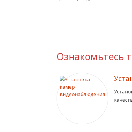
Ознакомьтесь т
Уста
Устано
качест