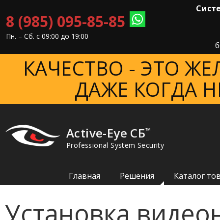
Систе
8 (985) 095-85-85
Пн. – Cб. с 09:00 до 19:00
б
КАЧЕСТВО - ЭТО Ж
ДАЖЕ КОГДА Н
Active-Eye СБ
™
Professional System Security
Главная
Решения
Каталог то
Установка видео