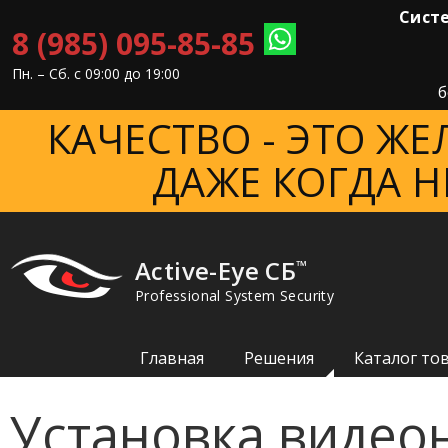
Систе
8 (985) 095-85-85
Пн. – Cб. с 09:00 до 19:00
б
КАЧЕСТВО - ЭТО Ж
ДАЖЕ КОГДА Н
Active-Eye СБ
™
Professional System Security
Главная
Решения
Каталог то
Установка видео